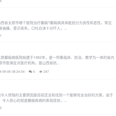
6
西省太原市哪个医院治疗癫痫?癫痫病具体能划分为良性和恶性，常见
抽搐，意识丧失，口吐白沫十分吓人，...
1
癫痫病医院始建于1982年，是一所集临床、防治、教学为一体的省内
市医保定点医疗机构，是山西省抗...
-09-06 08:24:54
0
247
令人烦恼的主要原因是目前还没有找到一个能够完全治好的方案，由于
令人担心的就是癫痫疾病的表现症状，...
2