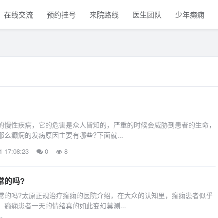
在线交流
预约挂号
来院路线
医生团队
少年癫痫
慢性疾病，它的危害是众人皆知的，严重的时候会威胁到患者的生命，
么癫痫的发病原因主要有哪些?下面就...
1 17:08:23
0
8
常的吗?
的吗?太原正规治疗癫痫的医院介绍，在大众的认知里，癫痫患者似乎
癫痫患者一天的情绪真的如此变幻莫测...