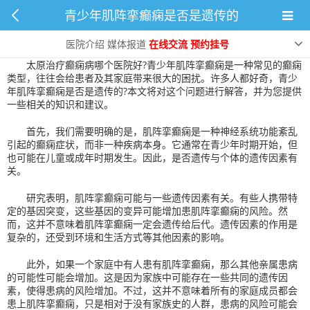
青少年肌阵挛癫痫是否是遗传的
青少年肌阵挛癫痫是否是遗传的
2024-07-01 10:59:13
0
次
医院介绍
媒体报道
在线交流
预约挂号
太原治疗癫痫病哪个医院好?青少年肌阵挛癫痫是一种常见的癫痫
类型，往往会给患者及其家庭带来很大的困扰。许多人都好奇，青少
年肌阵挛癫痫是否是遗传的?本文将对这个问题进行解答，并为您提供
一些相关的知识和建议。
首先，我们需要明确的是，肌阵挛癫痫是一种神经系统功能紊乱
引起的癫痫症状，而非一种疾病本身。它通常在青少年时期开始，但
也可能在儿童或成年时期发生。因此，是否遗传与个体的遗传因素有
关。
研究表明，肌阵挛癫痫可能与一些遗传因素有关。有些人携带特
定的基因突变，这些基因的变异可能增加患肌阵挛癫痫的风险。然
而，这并不意味着肌阵挛癫痫一定会遗传给后代。遗传因素的作用是
复杂的，还受到环境和生活方式等其他因素的影响。
此外，如果一个家庭中有人患有肌阵挛癫痫，那么其他亲属患病
的可能性可能会增加。这是因为家族中可能存在一些共同的遗传因
素，使得患病的风险增加。不过，这并不意味着所有的家庭成员都会
患上肌阵挛癫痫，只是相对于没有家族史的人群，患病的风险可能会