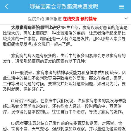
哪些因素会导致癫痫病复发呢
哪些因素会导致癫痫病复发呢
2024-06-25 15:49:52
0
次
医院介绍
媒体报道
在线交流
预约挂号
太原癫痫病医院哪里比较好
?医生介绍，癫痫疾病对患者的危害是
比较大的，再加上癫痫是一种比较难治的疾病，让患者治疗起来是比
较头疼的一件事情，癫痫还有一大特点是易发性，那么哪些因素会导
致癫痫病复发呢?本文我们一起来了解。
癫痫病的病因是有很多的，生活中的很多因素都会导致癫痫病的
发作，通常引起癫痫病复发的因素有以下几种：
(1)一般说来，癫痫患者的精神承受能力和身体素质相对较差，因
此生活中的某些不良刺激容易导致疾病的复发。那么在婚姻、家庭、
工作等出现问题的时候，要重视并处理好这些问题，如出现先兆，要
及时就医，保护好自己。
(2)治疗不彻底。在临床中我们发现，许多癫痫患者的复发与未能
经过系统全面彻底的治疗。还有些病人经过一段时间的中、西医治
疗，发作得到基本控制后，往往自行中断治疗，导致了癫痫的发作。
(3)患者要注意总结自己发作前的先兆表现和诱因，对感冒、惊
恐、饮食不当、天气变化、强烈刺激加以观察，并尽量避免这些诱发