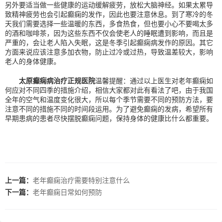
另外要适当做一些健康的运动缓解疲劳，放松大脑神经。如果太累导
致精神疲劳也会引起癫痫的发作，因此也要注意休息。到了寒冷的冬
天我们需要选择一些温暖的东西，多食热食，但也要小心不要喝太多
的酒和咖啡茶，因为这些东西不仅会使老人的睡眠遭到影响，而且是
严重的，会让老人陷入失眠，这是冬季引起癫痫病发作的原因。其它
方面来说应该注意多加衣物，防止过冷或过热，导致温差较大，影响
老人的身体健康。
太原癫痫病治疗正规医院
温馨提醒：通过以上医生对老年癫痫如
何应对不同四季的措施介绍，相信大家都对此有看法了吧，由于我国
全年的空气和温度变化很大，所以每个季节需要不同的预防方法，要
注意不同的措施不同的时间段运用。为了避免癫痫的发病，希望所有
早期患病的患者尽快摆脱癫痫问题，保持身体的健康比什么都重要。
上一篇：
老年癫痫治疗需要特别注意什么
下一篇：
老年癫痫日常如何预防