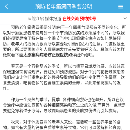
预防老年癫痫四季要分明
预防老年癫痫四季要分明
2024-10-25 13:45:23
0
次
医院介绍
媒体报道
在线交流
预约挂号
预防老年癫痫四季要分明!由于一年四季气温都有不同的变化，所
以对于癫痫患者来说每到一个季节预防发病的方法是不同的，所以我
们必须要尽快了解在每一个季节当中出现癫痫疾病应该如何尽快预
防，老年人的抵抗力很弱所以需要吸引他们家人的注意，而这也是重
要的，所以要预防老年人癫痫病发作首先要做好这点。具体应该怎样
做就看下面
太原癫痫病治疗正规医院
的详细介绍吧。
春天是一个万物复苏的季节，所以也很容易爆发流感，应该注意
保暖加强饮食得规律，要避免和预防流感。对于个别的花粉过敏患者
我们应该让他们避免花粉的侵袭导致他们的精神变化而产生癫痫。饮
食要清淡，吃食物多的包含维生素类的营养，以此来预防癫痫的发
作。
作为一个炎热的季节，夏季--各种细菌感染也在飙升，所以在饮
食治疗中应该注意预防各种细菌感染和寄生虫的入侵;而另外一点就是
要避免穿着过于凉薄，导致癫痫病患者的头脑损伤进而引起癫痫。
秋天，对于体质变弱的老年人来说，需要吃一些营养丰富的食
物，如含有大量的钙蛋白质维生素等食物，它们可以缓解神经衰弱。